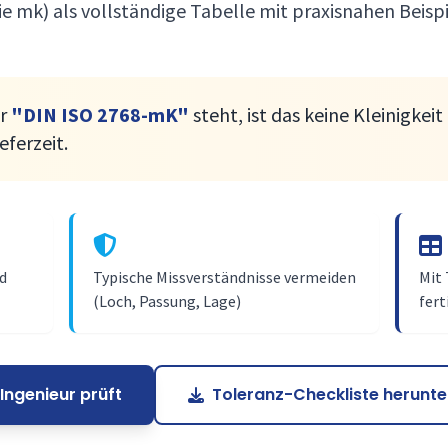
wie mk) als vollständige Tabelle mit praxisnahen Beisp
ur
"DIN ISO 2768-mK"
steht, ist das keine Kleinigkei
eferzeit.
d
Typische Missverständnisse vermeiden
Mit 
(Loch, Passung, Lage)
fer
Ingenieur prüft
Toleranz-Checkliste herunte