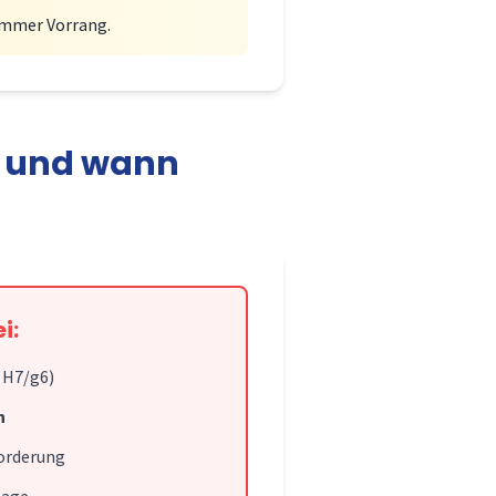
immer Vorrang.
– und wann
i:
 H7/g6)
n
orderung