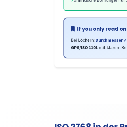
Unkritische Bohrungen für
If you only read on
Bei Löchern:
Durchmesser ≠
GPS/ISO 1101
mit klarem Be