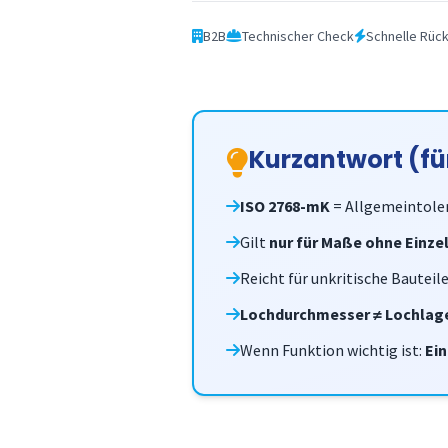
B2B
Technischer Check
Schnelle Rüc
Kurzantwort (fü
ISO 2768-mK
= Allgemeintoler
Gilt
nur für Maße ohne Einze
Reicht für unkritische Bauteil
Lochdurchmesser ≠ Lochlag
Wenn Funktion wichtig ist:
Ei