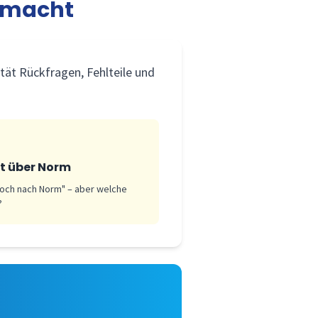
r macht
ität Rückfragen, Fehlteile und
it über Norm
och nach Norm" – aber welche
?