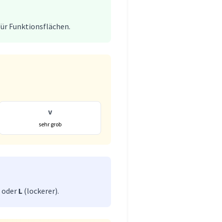
für Funktionsflächen.
v
sehr grob
) oder
L
(lockerer).