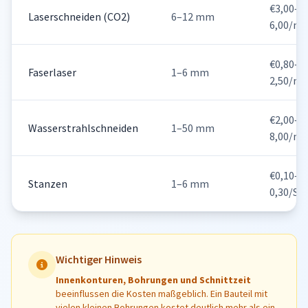
€3,00–
Laserschneiden (CO2)
6–12 mm
6,00/m
€0,80–
Faserlaser
1–6 mm
2,50/m
€2,00–
Wasserstrahlschneiden
1–50 mm
8,00/m
€0,10–
Stanzen
1–6 mm
0,30/Sc
Wichtiger Hinweis
Innenkonturen, Bohrungen und Schnittzeit
beeinflussen die Kosten maßgeblich. Ein Bauteil mit
vielen kleinen Bohrungen kostet deutlich mehr als ein