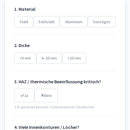
1. Material
Stahl
Edelstahl
Aluminium
Sonstiges
2. Dicke
<6 mm
6–20 mm
>20 mm
3. HAZ / thermische Beeinflussung kritisch?
Ja
Nein
Z.B. gehärtete Bauteile, Funktionskanten, Passflächen
4. Viele Innenkonturen / Löcher?