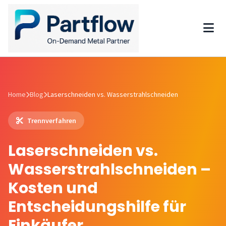
Home
Blog
Laserschneiden vs. Wasserstrahlschneiden
Trennverfahren
Laserschneiden vs.
Wasserstrahlschneiden –
Kosten und
Entscheidungshilfe für
Einkäufer