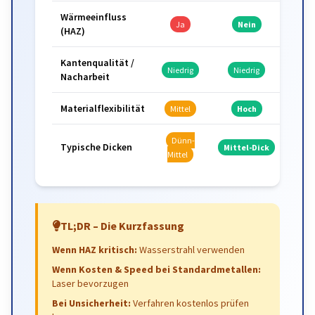
Wärmeeinfluss
Ja
Nein
(HAZ)
Kantenqualität /
Niedrig
Niedrig
Nacharbeit
Materialflexibilität
Mittel
Hoch
Dünn-
Typische Dicken
Mittel-Dick
Mittel
TL;DR – Die Kurzfassung
Wenn HAZ kritisch:
Wasserstrahl verwenden
Wenn Kosten & Speed bei Standardmetallen:
Laser bevorzugen
Bei Unsicherheit:
Verfahren kostenlos prüfen