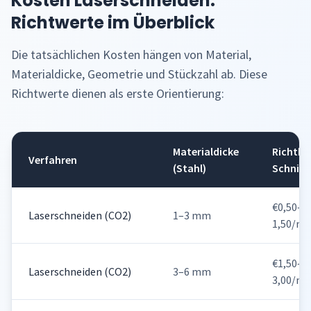
Kosten Laserschneiden:
Richtwerte im Überblick
Die tatsächlichen Kosten hängen von Material,
Materialdicke, Geometrie und Stückzahl ab. Diese
Richtwerte dienen als erste Orientierung:
Materialdicke
Richtko
Verfahren
(Stahl)
Schnitt
€0,50–
Laserschneiden (CO2)
1–3 mm
1,50/m
€1,50–
Laserschneiden (CO2)
3–6 mm
3,00/m